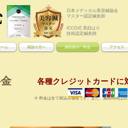
日本メディカル美容鍼協会
​マスター認定鍼灸師
ICCO式 美顔はり
​技術認定鍼灸師
ホーム
初診の方へ
施術案内・料金
アクセス
料金
各種クレジットカードに
​※ 料金は全て税込み価格です。また、施術時間は