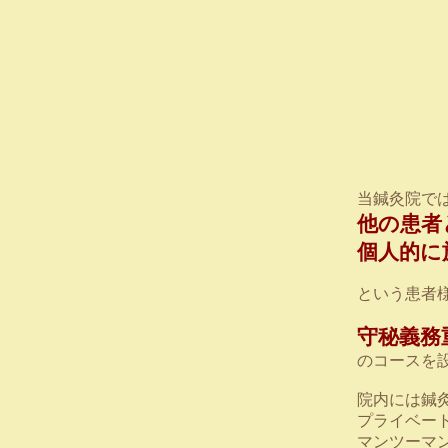
当鍼灸院で
他の患者
個人的に
という患者
守秘義務
のコースを
院内には鍼
プライベー
マンツーマ